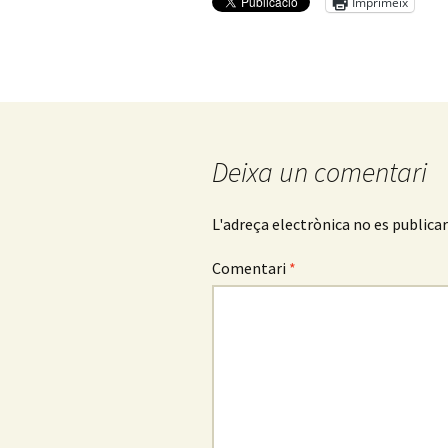
Imprimeix
Empresarials
Història
Òrgans de govern
Organigrama
Deixa un comentari
Històric de presidents
L'adreça electrònica no es publicar
Premis d’Honor
Comentari
*
Comptes anuals