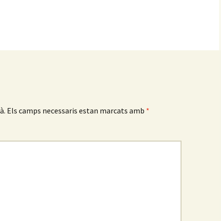
Altres associacions
à.
Els camps necessaris estan marcats amb
*