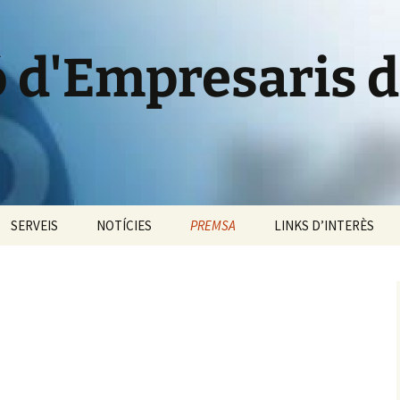
ó d'Empresaris 
SERVEIS
NOTÍCIES
PREMSA
LINKS D’INTERÈS
 l’AEM
Informació i
Comunicats
Informació econòmica
assessorament
ats d’interès
Notes de premsa
Informació empresaria
Formació
Dossiers de premsa
Informació de la Borsa
Colaboracions especials
Fotografies
Informació local i
Borsa de Treball
comarcal