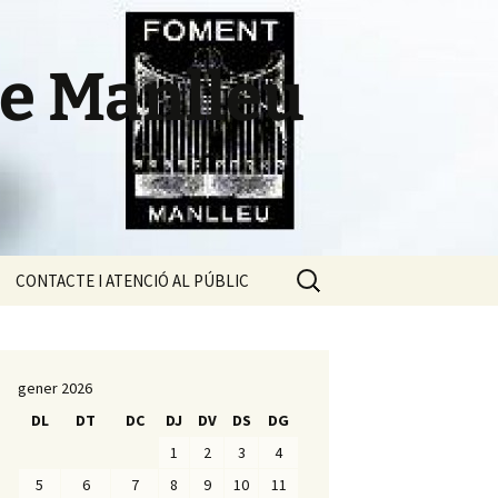
de Manlleu
Cerca:
CONTACTE I ATENCIÓ AL PÚBLIC
l
gener 2026
DL
DT
DC
DJ
DV
DS
DG
1
2
3
4
5
6
7
8
9
10
11