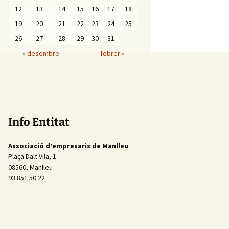
12
13
14
15
16
17
18
19
20
21
22
23
24
25
26
27
28
29
30
31
« desembre
febrer »
Info Entitat
Associació d’empresaris de Manlleu
Plaça Dalt Vila, 1
08560, Manlleu
93 851 50 22