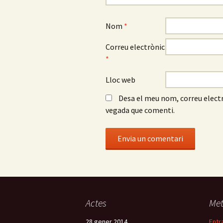
Nom
*
Correu electrònic
*
Lloc web
Desa el meu nom, correu electr
vegada que comenti.
Actes
Me
28 gener 2014
Entr