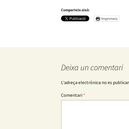
Empresarials
Comparteix això:
Història
Imprimeix
Òrgans de govern
Organigrama
Històric de presidents
Deixa un comentari
Premis d’Honor
Comptes anuals
L'adreça electrònica no es publicar
Comentari
*