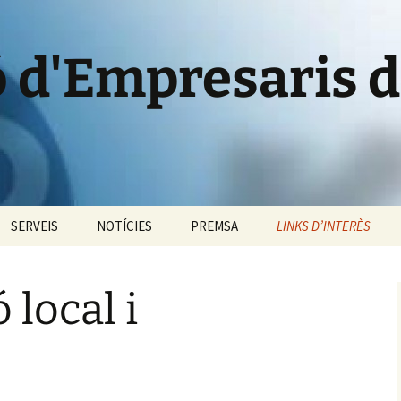
ó d'Empresaris 
SERVEIS
NOTÍCIES
PREMSA
LINKS D’INTERÈS
 l’AEM
Informació i
Comunicats
Informació econòmica
assessorament
 local i
ats d’interès
Notes de premsa
Informació empresaria
Formació
Dossiers de premsa
Informació de la Borsa
Colaboracions especials
Fotografies
Informació local i
Borsa de Treball
comarcal