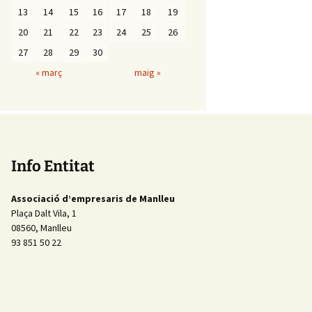
13
14
15
16
17
18
19
20
21
22
23
24
25
26
27
28
29
30
« març
maig »
Info Entitat
Associació d’empresaris de Manlleu
Plaça Dalt Vila, 1
08560, Manlleu
93 851 50 22