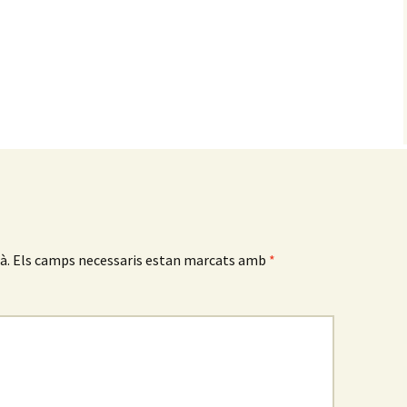
Altres associacions
à.
Els camps necessaris estan marcats amb
*