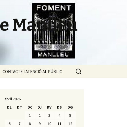
de Manlleu
Cerca:
CONTACTE I ATENCIÓ AL PÚBLIC
l
abril 2026
DL
DT
DC
DJ
DV
DS
DG
1
2
3
4
5
6
7
8
9
10
11
12