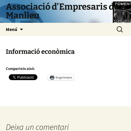
Vés
Associació d'Empresaris de
al
Manlleu
contingut
Cerca:
Menú
Informació econòmica
Comparteix això:
Imprimeix
Deixa un comentari