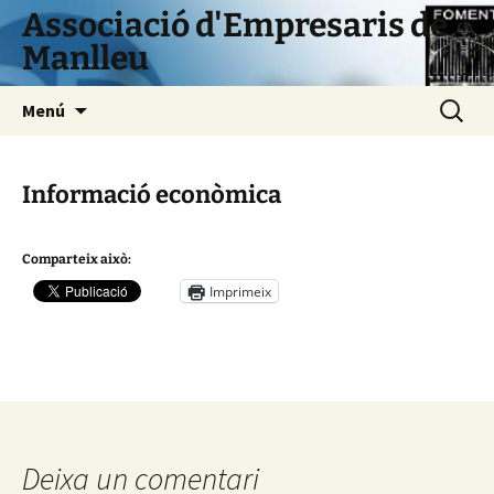
Vés
Associació d'Empresaris de
al
Manlleu
contingut
Cerca:
Menú
Informació econòmica
Comparteix això:
Imprimeix
Deixa un comentari