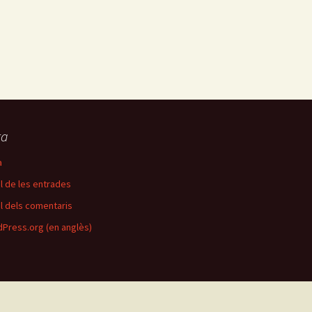
ta
a
l de les entrades
l dels comentaris
Press.org (en anglès)