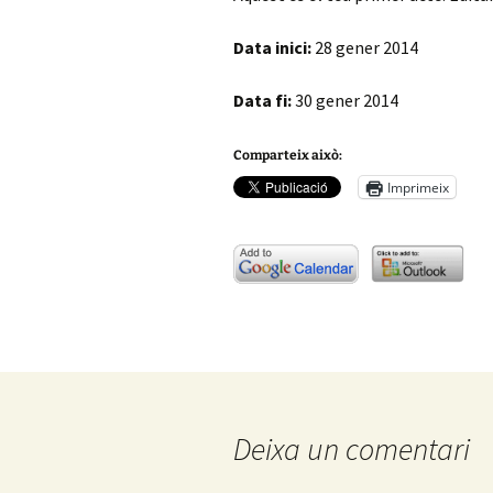
Empresarials
Data inici:
28 gener 2014
Història
Data fi:
30 gener 2014
Òrgans de govern
Comparteix això:
Organigrama
Imprimeix
Històric de presidents
Premis d’Honor
Comptes anuals
Deixa un comentari