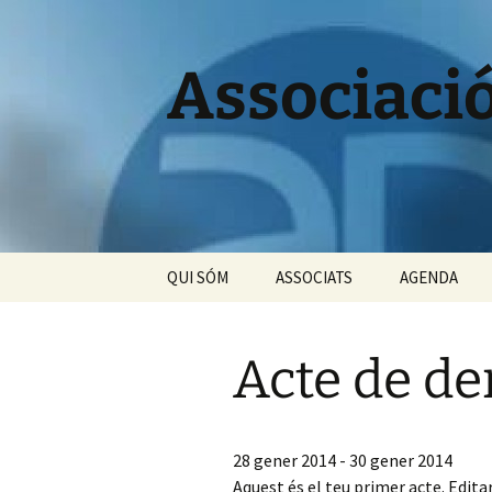
Vés
al
contingut
Associaci
QUI SÓM
ASSOCIATS
AGENDA
Benvinguda del
Avantatges de ser
Activitats de
president
associat /associada
Acte de d
Altres activit
Visió, Missió i Valors
Empreses associades
Àmbit territorial
Quotes
28 gener 2014 - 30 gener 2014
Aquest és el teu primer acte. Edita
Sectors i Categories