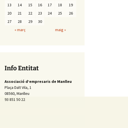
13
14
15
16
17
18
19
20
21
22
23
24
25
26
27
28
29
30
« març
maig »
Info Entitat
Associació d’empresaris de Manlleu
Plaça Dalt Vila, 1
08560, Manlleu
93 851 50 22