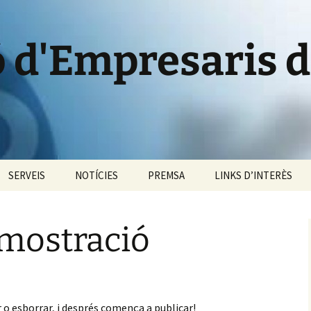
ó d'Empresaris 
SERVEIS
NOTÍCIES
PREMSA
LINKS D’INTERÈS
 l’AEM
Informació i
Comunicats
Informació econòmica
assessorament
emostració
ats d’interès
Notes de premsa
Informació empresaria
Formació
Dossiers de premsa
Informació de la Borsa
Colaboracions especials
Fotografies
Informació local i
r o esborrar, i després comença a publicar!
Borsa de Treball
comarcal