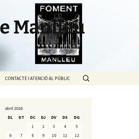
de Manlleu
Cerca:
CONTACTE I ATENCIÓ AL PÚBLIC
l
abril 2026
DL
DT
DC
DJ
DV
DS
DG
1
2
3
4
5
6
7
8
9
10
11
12