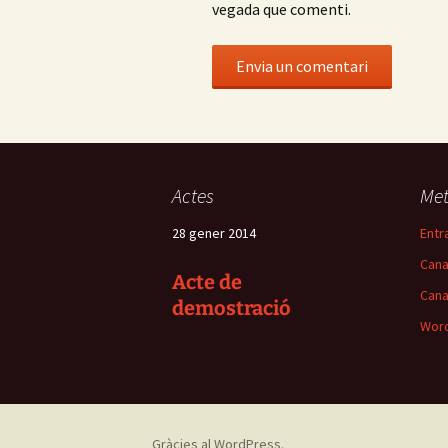
vegada que comenti.
Actes
Me
28 gener 2014
Entr
Cana
Acte de
Cana
demostració
Word
Gràcies al WordPress.